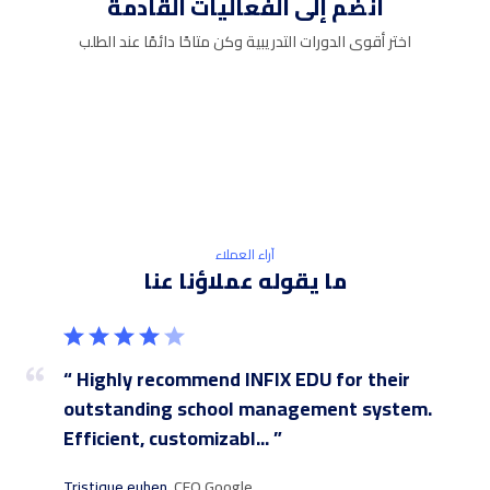
انضم إلى الفعاليات القادمة
اختر أقوى الدورات التدريبية وكن متاحًا دائمًا عند الطلب
آراء العملاء
ما يقوله عملاؤنا عنا
r
“ Highly recommend INFIX EDU for their
“ I
stem—
outstanding school management system.
ex
Efficient, customizabl... ”
eff
Tristique euhen,
CEO Google
Mal