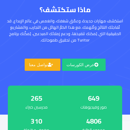
ماذا ستكتشف؟
استكشف مهارات جديدة، وعمّق شغفك، وانغمس في عالم الإبداع. قد
تُفاجئك النتائج وتُلهمك. مع هذا الكمّ الهائل من التجارب، والمشاريع
الحقيقية التي يُمكنك تنفيذها، ودعم زملائك المبدعين، يُمكّنك برنامج
Turitor من تحقيق طموحاتك.
عرض الكورسات
تواصل معنا
265
649
صور وفيديوهات
مدرسين خبراء
310
4806
مجموع الطلبة
صفوف مكتملة