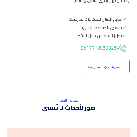
وضمان نهج إداري سلس ومبتكر.
أطلق العنان لإمكانيات مدرستك
تحسين الكفاءة الإدارية
تعزيز النمو من خلال الابتكار
+9647718950825
المزيد عن المدرسة
معرض الصور
صور لأحداث لا تُنسى