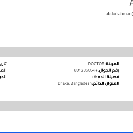
abdurrahman
لاد:
DOCTOR
المهنة:
عمر:
+881235854
رقم الجوال:
انة:
A+
فصيلة الدم:
Dhaka, Bangladesh
العنوان الدائم: