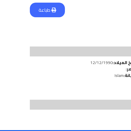
Book a Visit
طباعة
Form Download
Archive
12/12/1990
تاريخ المي
ال
Islam
الدي